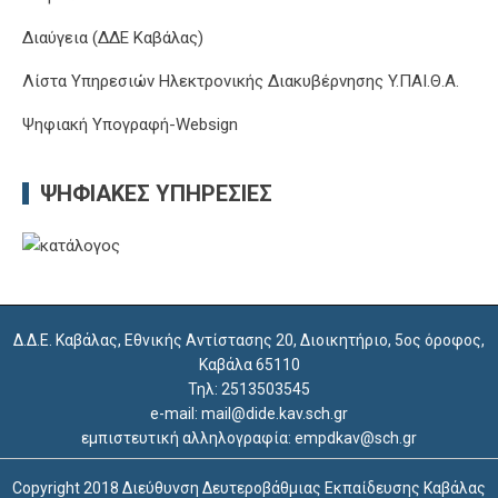
Διαύγεια (ΔΔΕ Καβάλας)
Λίστα Υπηρεσιών Ηλεκτρονικής Διακυβέρνησης Y.ΠΑΙ.Θ.Α.
Ψηφιακή Υπογραφή-Websign
ΨΗΦΙΑΚΈΣ ΥΠΗΡΕΣΊΕΣ
Δ.Δ.Ε. Καβάλας, Εθνικής Αντίστασης 20, Διοικητήριο, 5ος όροφος,
Καβάλα 65110
Τηλ: 2513503545
e-mail: mail@dide.kav.sch.gr
εμπιστευτική αλληλογραφία: empdkav@sch.gr
Copyright 2018 Διεύθυνση Δευτεροβάθμιας Εκπαίδευσης Καβάλας