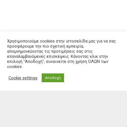
Χρησιμοποιούμε cookies στην ιστοσελίδα μας για να σας
προσφέρουμε την πιο σχετική εμπειρία,
απομνημονεύοντας τις προτιμήσεις σας στις
επαναλαμβανόμενες επισκέψεις. Κάνοντας κλικ στην
επιλογή "Αποδοχή", συναινείτε στη χρήση ΟΛΩΝ των
cookies.
Δ.Δ.Ε. Καβάλας, Εθνικής Αντίστασης 20, Διοικητήριο, 5ος όροφος,
Καβάλα 65110
Cookie settings
Αποδοχή
Τηλ: 2513503545
e-mail: mail@dide.kav.sch.gr
εμπιστευτική αλληλογραφία: empdkav@sch.gr
Copyright 2018 Διεύθυνση Δευτεροβάθμιας Εκπαίδευσης Καβάλας
Κατασκευή: Θανάσης Κομβόκης
Επιμέλεια: Τμήμα Πληροφορικής
Δήλωση Προσβασιμότητας