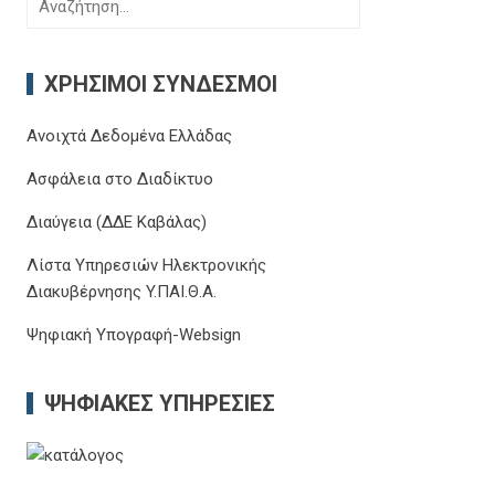
Αναζήτηση
για:
ΧΡΉΣΙΜΟΙ ΣΎΝΔΕΣΜΟΙ
Ανοιχτά Δεδομένα Ελλάδας
Ασφάλεια στο Διαδίκτυο
Διαύγεια (ΔΔΕ Καβάλας)
Λίστα Υπηρεσιών Ηλεκτρονικής
Διακυβέρνησης Y.ΠΑΙ.Θ.Α.
Ψηφιακή Υπογραφή-Websign
ΨΗΦΙΑΚΈΣ ΥΠΗΡΕΣΊΕΣ