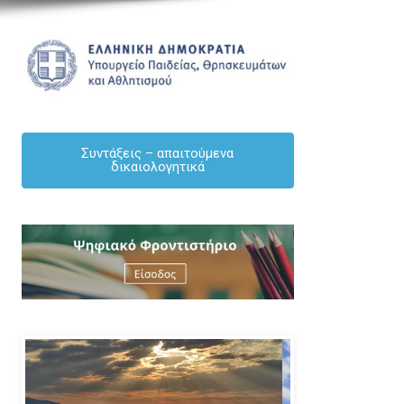
ΑΝΑΚΟΙΝΏΣΕΙΣ
ΕΚΠΑΙΔΕΥΤΙΚΟΙ
ΕΝΗΜΕΡΩΣΗ
ΜΌΝΙΜΟΙ
Συντάξεις – απαιτούμενα
δικαιολογητικά
ΠΡΟΣΟΧΗ – ΑΝΑΚΟΙΝΟΠΟΙΗΣΗ – Πίνακες 
πλεονασμάτων Γενικής Παιδείας 2026-27
By Δημήτριος Κουκουλάκης
/ [04/08/2026]