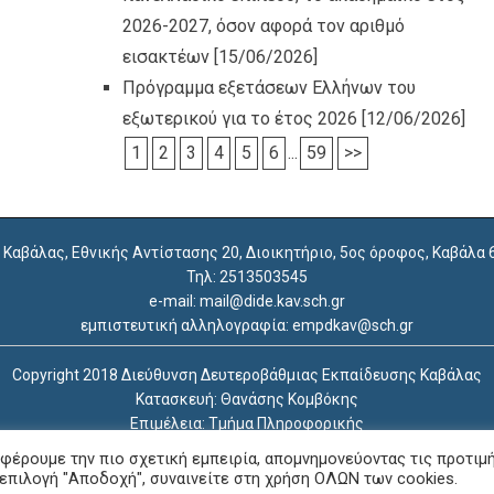
2026-2027, όσον αφορά τον αριθμό
εισακτέων
[15/06/2026]
Πρόγραμμα εξετάσεων Ελλήνων του
εξωτερικού για το έτος 2026
[12/06/2026]
1
2
3
4
5
6
...
59
>>
. Καβάλας, Εθνικής Αντίστασης 20, Διοικητήριο, 5ος όροφος, Καβάλα
Τηλ: 2513503545
e-mail: mail@dide.kav.sch.gr
εμπιστευτική αλληλογραφία: empdkav@sch.gr
Copyright 2018 Διεύθυνση Δευτεροβάθμιας Εκπαίδευσης Καβάλας
Κατασκευή: Θανάσης Κομβόκης
Επιμέλεια: Τμήμα Πληροφορικής
Δήλωση Προσβασιμότητας
φέρουμε την πιο σχετική εμπειρία, απομνημονεύοντας τις προτιμ
WordPress Theme
|
Viral
by Hash Themes
επιλογή "Αποδοχή", συναινείτε στη χρήση ΟΛΩΝ των cookies.