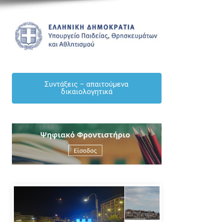
Συντάξεις – απαιτούμενα
δικαιολογητικά