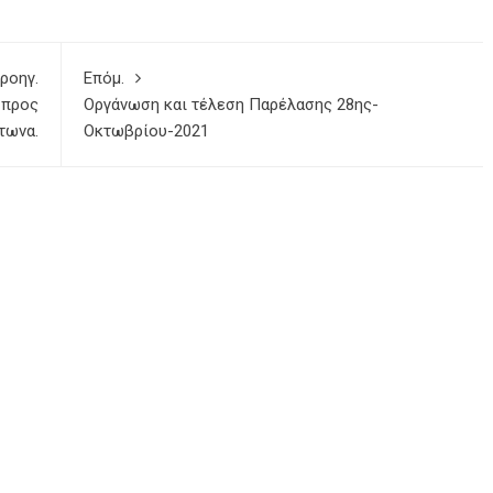
ροηγ.
Επόμ.
 προς
Οργάνωση και τέλεση Παρέλασης 28ης-
τωνα.
Οκτωβρίου-2021