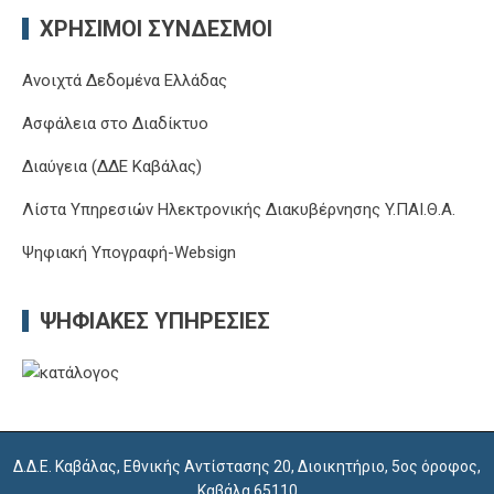
ΧΡΉΣΙΜΟΙ ΣΎΝΔΕΣΜΟΙ
Ανοιχτά Δεδομένα Ελλάδας
Ασφάλεια στο Διαδίκτυο
Διαύγεια (ΔΔΕ Καβάλας)
Λίστα Υπηρεσιών Ηλεκτρονικής Διακυβέρνησης Y.ΠΑΙ.Θ.Α.
Ψηφιακή Υπογραφή-Websign
ΨΗΦΙΑΚΈΣ ΥΠΗΡΕΣΊΕΣ
Δ.Δ.Ε. Καβάλας, Εθνικής Αντίστασης 20, Διοικητήριο, 5ος όροφος,
Καβάλα 65110