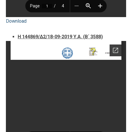
Download
Η 144869/Δ2/18-09-2019 Υ.Α. (Β΄ 3588)