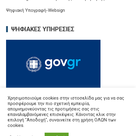
Ψηφιακή Υπογραφή-Websign
ΨΗΦΙΑΚΈΣ ΥΠΗΡΕΣΊΕΣ
Χρησιμοποιούμε cookies στην ιστοσελίδα μας για να σας
προσφέρουμε την πιο σχετική εμπειρία,
απομνημονεύοντας τις προτιμήσεις σας στις
Δ.Δ.Ε. Καβάλας, Εθνικής Αντίστασης 20, Διοικητήριο, 5ος όροφος,
επαναλαμβανόμενες επισκέψεις. Κάνοντας κλικ στην
Καβάλα 65110
επιλογή "Αποδοχή", συναινείτε στη χρήση ΟΛΩΝ των
Τηλ: 2513503545
cookies.
e-mail: mail@dide.kav.sch.gr