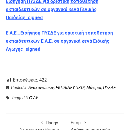
Εισήγηση ΠΥΣΔΕ για οριστική τοποθέτηση
εκπαιδευτικών σε οργανικά κενά Γενικής
Παιδείας_signed
Ε.Α.Ε._Εισήγηση ΠΥΣΔΕ για οριστική τοποθέτηση
εκπαιδευτικών Ε.Α.Ε. σε οργανικά κενά Ειδικής
Αγωγής_signed
Επισκέψεις:
422
Posted in
Ανακοινώσεις
,
ΕΚΠΑΙΔΕΥΤΙΚΟΙ
,
Μόνιμοι
,
ΠΥΣΔΕ
Tagged
ΠΥΣΔΕ
Προηγ.
Επόμ.
Στοιχεία εκτέλεσης
Απόφαση οριστικής