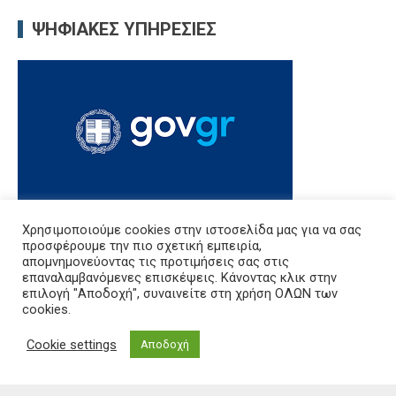
ΨΗΦΙΑΚΈΣ ΥΠΗΡΕΣΊΕΣ
Χρησιμοποιούμε cookies στην ιστοσελίδα μας για να σας
προσφέρουμε την πιο σχετική εμπειρία,
απομνημονεύοντας τις προτιμήσεις σας στις
Δ.Δ.Ε. Καβάλας, Εθνικής Αντίστασης 20, Διοικητήριο, 5ος όροφος,
επαναλαμβανόμενες επισκέψεις. Κάνοντας κλικ στην
Καβάλα 65110
επιλογή "Αποδοχή", συναινείτε στη χρήση ΟΛΩΝ των
Τηλ: 2513503545
cookies.
e-mail: mail@dide.kav.sch.gr
Cookie settings
Αποδοχή
εμπιστευτική αλληλογραφία: empdkav@sch.gr
Copyright 2018 Διεύθυνση Δευτεροβάθμιας Εκπαίδευσης Καβάλας