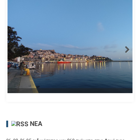
ΝΈΑ
06-08-26 95 ειδικότητες και 860 τμήματα στις Δημόσιες
Σ.Α.Ε.Κ. για το εκπαιδευτικό έτος 2026-2027
06-08-26 Επικαιροποιούνται τα ανώτατα ετήσια όρια