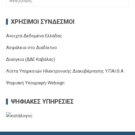
Ανοιχτά Δεδομένα Ελλάδας
Ασφάλεια στο Διαδίκτυο
Διαύγεια (ΔΔΕ Καβάλας)
Λίστα Υπηρεσιών Ηλεκτρονικής Διακυβέρνησης Y.ΠΑΙ.Θ.Α.
Ψηφιακή Υπογραφή-Websign
ΨΗΦΙΑΚΈΣ ΥΠΗΡΕΣΊΕΣ
Δ.Δ.Ε. Καβάλας, Εθνικής Αντίστασης 20, Διοικητήριο, 5ος όροφος,
Καβάλα 65110
Τηλ: 2513503545