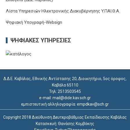
Λίστα Υπηρεσιών Ηλεκτρονικής Διακυβέρνησης Y.ΠΑΙ.Θ.Α.
Ψηφιακή Υπογραφή-Websign
ΨΗΦΙΑΚΈΣ ΥΠΗΡΕΣΊΕΣ
Δ.Δ.Ε. Καβάλας, Εθνικής Αντίστασης 20, Διοικητήριο, 5ος όροφος,
Καβάλα 65110
Τηλ: 2513503545
e-mail: mail@dide.kav.sch.gr
εμπιστευτική αλληλογραφία: empdkav@sch.gr
Copyright 2018 Διεύθυνση Δευτεροβάθμιας Εκπαίδευσης Καβάλας
Κατασκευή: Θανάσης Κομβόκης
Επιμέλεια: Τμήμα Πληροφορικής