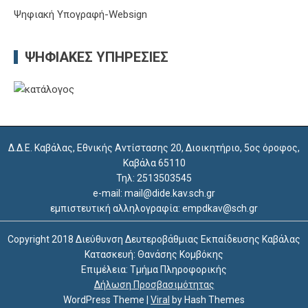
Ψηφιακή Υπογραφή-Websign
ΨΗΦΙΑΚΈΣ ΥΠΗΡΕΣΊΕΣ
Δ.Δ.Ε. Καβάλας, Εθνικής Αντίστασης 20, Διοικητήριο, 5ος όροφος,
Καβάλα 65110
Τηλ: 2513503545
e-mail: mail@dide.kav.sch.gr
εμπιστευτική αλληλογραφία: empdkav@sch.gr
Copyright 2018 Διεύθυνση Δευτεροβάθμιας Εκπαίδευσης Καβάλας
Κατασκευή: Θανάσης Κομβόκης
Επιμέλεια: Τμήμα Πληροφορικής
Δήλωση Προσβασιμότητας
WordPress Theme
|
Viral
by Hash Themes