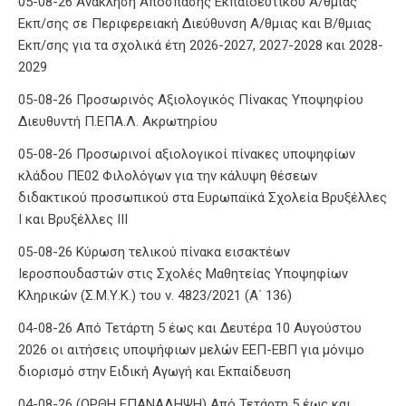
απώλεια του Θοδωρή Κατσωνόπουλου
05-08-26 Ανάκληση Απόσπασης Εκπαιδευτικού Α/θμιας
Εκπ/σης σε Περιφερειακή Διεύθυνση Α/θμιας και Β/θμιας
Εκπ/σης για τα σχολικά έτη 2026-2027, 2027-2028 και 2028-
2029
05-08-26 Προσωρινός Αξιολογικός Πίνακας Υποψηφίου
Διευθυντή Π.ΕΠΑ.Λ. Ακρωτηρίου
05-08-26 Προσωρινοί αξιολογικοί πίνακες υποψηφίων
κλάδου ΠΕ02 Φιλολόγων για την κάλυψη θέσεων
διδακτικού προσωπικού στα Ευρωπαϊκά Σχολεία Βρυξέλλες
Ι και Βρυξέλλες ΙΙΙ
05-08-26 Κύρωση τελικού πίνακα εισακτέων
Ιεροσπουδαστών στις Σχολές Μαθητείας Υποψηφίων
Κληρικών (Σ.Μ.Υ.Κ.) του ν. 4823/2021 (Α΄ 136)
04-08-26 Από Τετάρτη 5 έως και Δευτέρα 10 Αυγούστου
2026 οι αιτήσεις υποψήφιων μελών ΕΕΠ-ΕΒΠ για μόνιμο