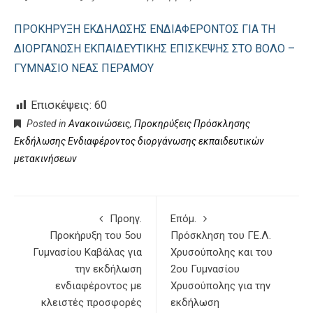
ΠΡΟΚΗΡΥΞΗ ΕΚΔΗΛΩΣΗΣ ΕΝΔΙΑΦΕΡΟΝΤΟΣ ΓΙΑ ΤΗ
ΔΙΟΡΓΑΝΩΣΗ ΕΚΠΑΙΔΕΥΤΙΚΗΣ ΕΠΙΣΚΕΨΗΣ ΣΤΟ ΒΟΛΟ –
ΓΥΜΝΑΣΙΟ ΝΕΑΣ ΠΕΡΑΜΟΥ
Επισκέψεις:
60
Posted in
Ανακοινώσεις
,
Προκηρύξεις Πρόσκλησης
Εκδήλωσης Ενδιαφέροντος διοργάνωσης εκπαιδευτικών
μετακινήσεων
Προηγ.
Επόμ.
Προκήρυξη του 5ου
Πρόσκληση του ΓΕ.Λ.
Γυμνασίου Καβάλας για
Χρυσούπολης και του
την εκδήλωση
2ου Γυμνασίου
ενδιαφέροντος με
Χρυσούπολης για την
κλειστές προσφορές
εκδήλωση