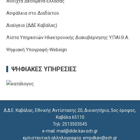
Ανοιχτά Δεδομένα Ελλάδας
Ασφάλεια στο Διαδίκτυο
Διαύγεια (ΔΔΕ Καβάλας)
Λίστα Υπηρεσιών Ηλεκτρονικής Διακυβέρνησης Y.ΠΑΙ.Θ.Α.
Ψηφιακή Υπογραφή-Websign
ΨΗΦΙΑΚΈΣ ΥΠΗΡΕΣΊΕΣ
Δ.Δ.Ε. Καβάλας, Εθνικής Αντίστασης 20, Διοικητήριο, 5ος όροφος,
Καβάλα 65110
Τηλ: 2513503545
e-mail: mail@dide.kav.sch.gr
εμπιστευτική αλληλογραφία: empdkav@sch.gr