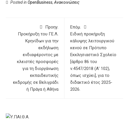
Posted in
OpenBusiness
,
Ανακοινώσεις
Προηγ.
Επόμ.
Προκήρυξη του ΓΕ.Λ.
Ειδική προκήρυξη
Κρηνίδων για την
κάλυψης λειτουργικού
εκδήλωση
κενού σε Πρότυπο
ενδιαφέροντος με
Εκκλησιαστικό Σχολείο
κλειστές προσφορές
[άρθρο 86 του
για τη διοργάνωση
ν.4547/2018 (Α’ 102),
εκπαιδευτικής
όπως ισχύει], για το
εκδρομής σε Βελιγράδι
διδακτικό έτος 2025-
ή Πράγα ή Αθήνα
2026.