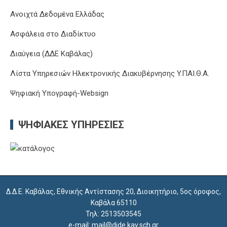
Ανοιχτά Δεδομένα Ελλάδας
Ασφάλεια στο Διαδίκτυο
Διαύγεια (ΔΔΕ Καβάλας)
Λίστα Υπηρεσιών Ηλεκτρονικής Διακυβέρνησης Y.ΠΑΙ.Θ.Α.
Ψηφιακή Υπογραφή-Websign
ΨΗΦΙΑΚΈΣ ΥΠΗΡΕΣΊΕΣ
Δ.Δ.Ε. Καβάλας, Εθνικής Αντίστασης 20, Διοικητήριο, 5ος όροφος,
Καβάλα 65110
Τηλ: 2513503545
e-mail: mail@dide.kav.sch.gr