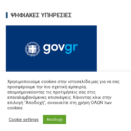
ΨΗΦΙΑΚΈΣ ΥΠΗΡΕΣΊΕΣ
Χρησιμοποιούμε cookies στην ιστοσελίδα μας για να σας
προσφέρουμε την πιο σχετική εμπειρία,
απομνημονεύοντας τις προτιμήσεις σας στις
Δ.Δ.Ε. Καβάλας, Εθνικής Αντίστασης 20, Διοικητήριο, 5ος όροφος,
επαναλαμβανόμενες επισκέψεις. Κάνοντας κλικ στην
Καβάλα 65110
επιλογή "Αποδοχή", συναινείτε στη χρήση ΟΛΩΝ των
Τηλ: 2513503545
cookies.
e-mail: mail@dide.kav.sch.gr
Cookie settings
Αποδοχή
εμπιστευτική αλληλογραφία: empdkav@sch.gr