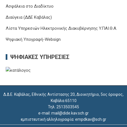
Ασφάλεια στο Διαδίκτυο
Διαύγεια (ΔΔΕ Καβάλας)
Λίστα Υπηρεσιών Ηλεκτρονικής Διακυβέρνησης Y.ΠΑΙ.Θ.Α.
Ψηφιακή Υπογραφή-Websign
ΨΗΦΙΑΚΈΣ ΥΠΗΡΕΣΊΕΣ
Δ.Δ.Ε. Καβάλας, Εθνικής Αντίστασης 20, Διοικητήριο, 5ος όροφος,
Καβάλα 65110
Τηλ: 2513503545
e-mail: mail@dide.kav.sch.gr
εμπιστευτική αλληλογραφία: empdkav@sch.gr