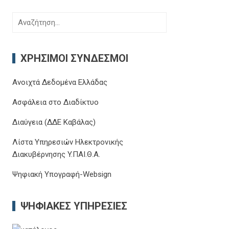
Αναζήτηση
για:
ΧΡΉΣΙΜΟΙ ΣΎΝΔΕΣΜΟΙ
Ανοιχτά Δεδομένα Ελλάδας
Ασφάλεια στο Διαδίκτυο
Διαύγεια (ΔΔΕ Καβάλας)
Λίστα Υπηρεσιών Ηλεκτρονικής
Διακυβέρνησης Y.ΠΑΙ.Θ.Α.
Ψηφιακή Υπογραφή-Websign
ΨΗΦΙΑΚΈΣ ΥΠΗΡΕΣΊΕΣ