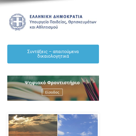
Συντάξεις – απαιτούμενα
δικαιολογητικά