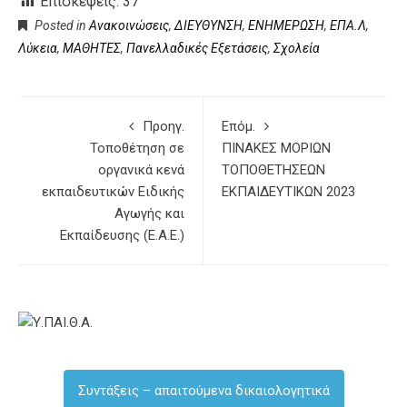
Επισκέψεις:
37
Posted in
Ανακοινώσεις
,
ΔΙΕΥΘΥΝΣΗ
,
ΕΝΗΜΕΡΩΣΗ
,
ΕΠΑ.Λ
,
Λύκεια
,
ΜΑΘΗΤΕΣ
,
Πανελλαδικές Εξετάσεις
,
Σχολεία
Προηγ.
Επόμ.
Τοποθέτηση σε
ΠΙΝΑΚΕΣ ΜΟΡΙΩΝ
οργανικά κενά
ΤΟΠΟΘΕΤΗΣΕΩΝ
εκπαιδευτικών Ειδικής
ΕΚΠΑΙΔΕΥΤΙΚΩΝ 2023
Αγωγής και
Εκπαίδευσης (Ε.Α.Ε.)
Συντάξεις – απαιτούμενα δικαιολογητικά