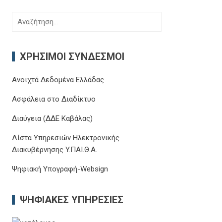
Αναζήτηση
για:
ΧΡΉΣΙΜΟΙ ΣΎΝΔΕΣΜΟΙ
Ανοιχτά Δεδομένα Ελλάδας
Ασφάλεια στο Διαδίκτυο
Διαύγεια (ΔΔΕ Καβάλας)
Λίστα Υπηρεσιών Ηλεκτρονικής
Διακυβέρνησης Y.ΠΑΙ.Θ.Α.
Ψηφιακή Υπογραφή-Websign
ΨΗΦΙΑΚΈΣ ΥΠΗΡΕΣΊΕΣ