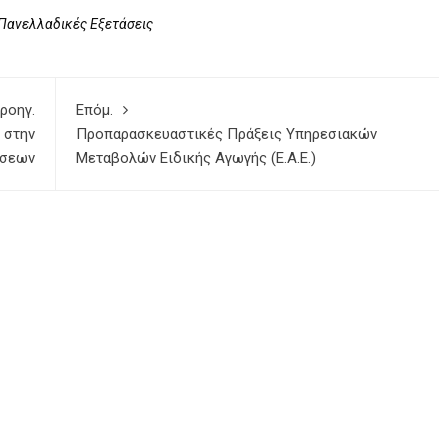
Πανελλαδικές Εξετάσεις
ροηγ.
Επόμ.
 στην
Προπαρασκευαστικές Πράξεις Υπηρεσιακών
άσεων
Μεταβολών Ειδικής Αγωγής (Ε.Α.Ε.)