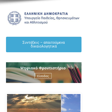
Συντάξεις – απαιτούμενα
δικαιολογητικά