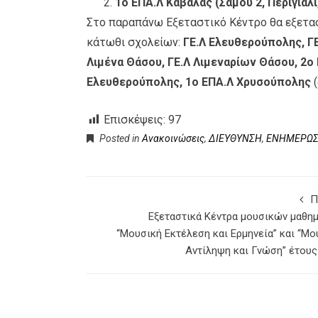
1ο ΕΠΑ.Λ Καβάλας (Σάμου 2, Περιγιάλι
Στο παραπάνω Εξεταστικό Κέντρο θα εξετασ
κάτωθι σχολείων:
ΓΕ.Λ Ελευθερούπολης, ΓΕ
Λιμένα Θάσου, ΓΕ.Λ Λιμεναρίων Θάσου, 2ο
Ελευθερούπολης, 1ο ΕΠΑ.Λ Χρυσούπολης
(
Επισκέψεις:
97
Posted in
Ανακοινώσεις
,
ΔΙΕΥΘΥΝΣΗ
,
ΕΝΗΜΕΡΩ
Π
Εξεταστικά Κέντρα μουσικών μαθη
“Μουσική Εκτέλεση και Ερμηνεία” και “Μο
Αντίληψη και Γνώση” έτους