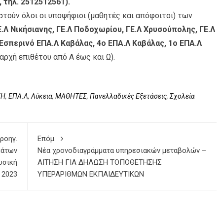
, τηλ. 2512512561).
τούν όλοι οι υποψήφιοι (μαθητές και απόφοιτοι) των
.Λ Νικήσιανης, ΓΕ.Λ Ποδοχωρίου, ΓΕ.Λ Χρυσούπολης, ΓΕ.Λ
 Εσπερινό ΕΠΑ.Λ Καβάλας, 4ο ΕΠΑ.Λ Καβάλας, 1ο ΕΠΑ.Λ
αρχή επιθέτου από Α έως και Ω).
ΣΗ
,
ΕΠΑ.Λ
,
Λύκεια
,
ΜΑΘΗΤΕΣ
,
Πανελλαδικές Εξετάσεις
,
Σχολεία
ροηγ.
Επόμ.
μάτων
Νέα χρονοδιαγράμματα υπηρεσιακών μεταβολών –
υσική
ΑΙΤΗΣΗ ΓΙΑ ΔΗΛΩΣΗ ΤΟΠΟΘΕΤΗΣΗΣ
 2023
ΥΠΕΡΑΡΙΘΜΩΝ ΕΚΠΑΙΔΕΥΤΙΚΩΝ