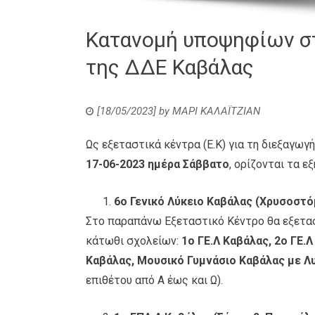
Κατανομή υποψηφίων στ
της ΔΔΕ Καβάλας
[18/05/2023]
by
ΜΑΡΙ ΚΑΛΑΪΤΖΙΑΝ
Ως εξεταστικά κέντρα (Ε.Κ) για τη διεξαγωγ
17-06-2023 ημέρα Σάββατο
, ορίζονται τα ε
6ο Γενικό Λύκειο Καβάλας (Χρυσοστόμ
Στο παραπάνω Εξεταστικό Κέντρο θα εξετασ
κάτωθι σχολείων:
1ο ΓΕ.Λ Καβάλας, 2ο ΓΕ.Λ
Καβάλας, Μουσικό Γυμνάσιο Καβάλας με Λυ
επιθέτου από Α έως και Ω).