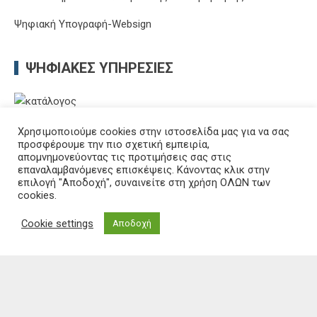
Ψηφιακή Υπογραφή-Websign
ΨΗΦΙΑΚΈΣ ΥΠΗΡΕΣΊΕΣ
Χρησιμοποιούμε cookies στην ιστοσελίδα μας για να σας
προσφέρουμε την πιο σχετική εμπειρία,
απομνημονεύοντας τις προτιμήσεις σας στις
Δ.Δ.Ε. Καβάλας, Εθνικής Αντίστασης 20, Διοικητήριο, 5ος όροφος,
επαναλαμβανόμενες επισκέψεις. Κάνοντας κλικ στην
Καβάλα 65110
επιλογή "Αποδοχή", συναινείτε στη χρήση ΟΛΩΝ των
Τηλ: 2513503545
cookies.
e-mail: mail@dide.kav.sch.gr
Cookie settings
Αποδοχή
εμπιστευτική αλληλογραφία: empdkav@sch.gr
Copyright 2018 Διεύθυνση Δευτεροβάθμιας Εκπαίδευσης Καβάλας
Κατασκευή: Θανάσης Κομβόκης
Επιμέλεια: Τμήμα Πληροφορικής
Δήλωση Προσβασιμότητας