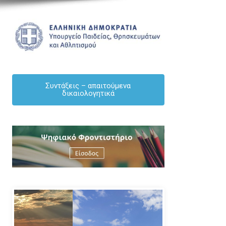
Συντάξεις – απαιτούμενα
δικαιολογητικά