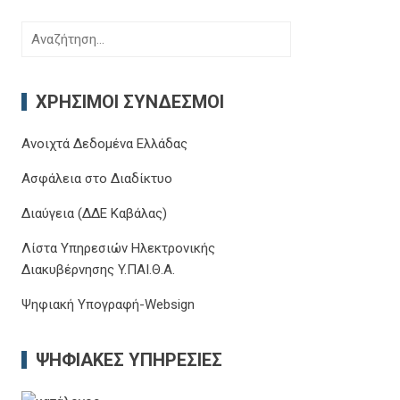
Αναζήτηση
για:
ΧΡΉΣΙΜΟΙ ΣΎΝΔΕΣΜΟΙ
Ανοιχτά Δεδομένα Ελλάδας
Ασφάλεια στο Διαδίκτυο
Διαύγεια (ΔΔΕ Καβάλας)
Λίστα Υπηρεσιών Ηλεκτρονικής
Διακυβέρνησης Y.ΠΑΙ.Θ.Α.
Ψηφιακή Υπογραφή-Websign
ΨΗΦΙΑΚΈΣ ΥΠΗΡΕΣΊΕΣ