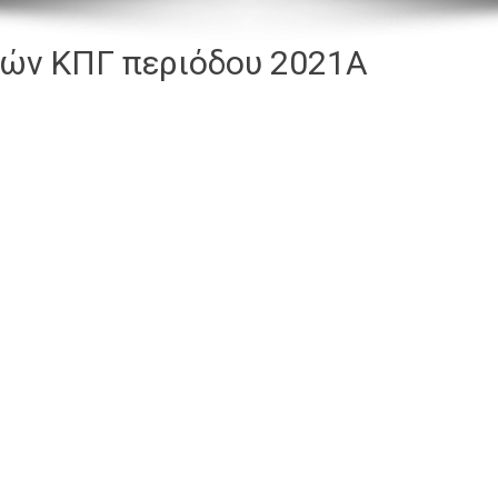
κών ΚΠΓ περιόδου 2021Α