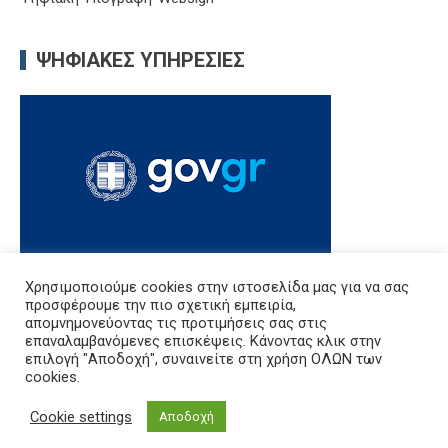
ΨΗΦΙΑΚΈΣ ΥΠΗΡΕΣΊΕΣ
Χρησιμοποιούμε cookies στην ιστοσελίδα μας για να σας
προσφέρουμε την πιο σχετική εμπειρία,
απομνημονεύοντας τις προτιμήσεις σας στις
Δ.Δ.Ε. Καβάλας, Εθνικής Αντίστασης 20, Διοικητήριο, 5ος όροφος,
επαναλαμβανόμενες επισκέψεις. Κάνοντας κλικ στην
Καβάλα 65110
επιλογή "Αποδοχή", συναινείτε στη χρήση ΟΛΩΝ των
Τηλ: 2513503545
cookies.
e-mail: mail@dide.kav.sch.gr
Cookie settings
Αποδοχή
εμπιστευτική αλληλογραφία: empdkav@sch.gr