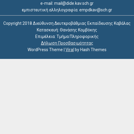
e-mail: mail@dide.kav.sch.gr
εμπιστευτική αλληλογραφία: empdkav@sch.gr
Copyright 2018 Διεύθυνση Δευτεροβάθμιας Εκπαίδευσης Καβάλας
Κατασκευή: Θανάσης Κομβόκης
Επιμέλεια: Τμήμα Πληροφορικής
Δήλωση Προσβασιμότητας
WordPress Theme
|
Viral
by Hash Themes