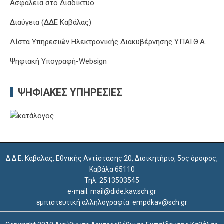
Ασφάλεια στο Διαδίκτυο
Διαύγεια (ΔΔΕ Καβάλας)
Λίστα Υπηρεσιών Ηλεκτρονικής Διακυβέρνησης Y.ΠΑΙ.Θ.Α.
Ψηφιακή Υπογραφή-Websign
ΨΗΦΙΑΚΈΣ ΥΠΗΡΕΣΊΕΣ
Δ.Δ.Ε. Καβάλας, Εθνικής Αντίστασης 20, Διοικητήριο, 5ος όροφος,
Καβάλα 65110
Τηλ: 2513503545
e-mail: mail@dide.kav.sch.gr
εμπιστευτική αλληλογραφία: empdkav@sch.gr