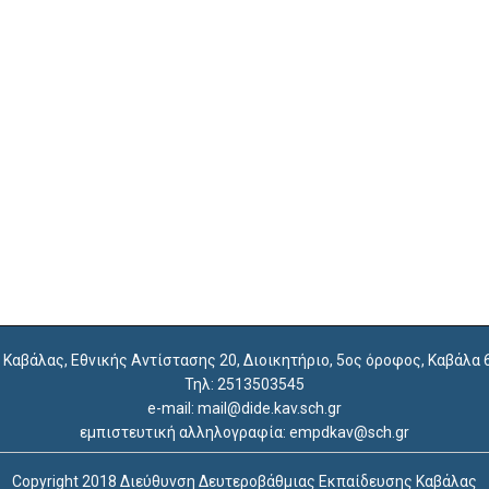
. Καβάλας, Εθνικής Αντίστασης 20, Διοικητήριο, 5ος όροφος, Καβάλα
Τηλ: 2513503545
e-mail: mail@dide.kav.sch.gr
εμπιστευτική αλληλογραφία: empdkav@sch.gr
Copyright 2018 Διεύθυνση Δευτεροβάθμιας Εκπαίδευσης Καβάλας