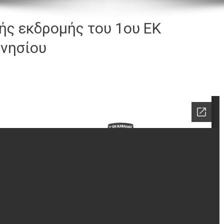
ής εκδρομής του 1ου ΕΚ
νησίου