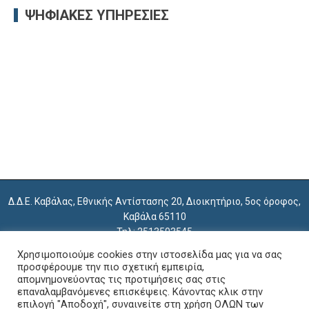
ΨΗΦΙΑΚΈΣ ΥΠΗΡΕΣΊΕΣ
Δ.Δ.Ε. Καβάλας, Εθνικής Αντίστασης 20, Διοικητήριο, 5ος όροφος,
Καβάλα 65110
Τηλ: 2513503545
e-mail: mail@dide.kav.sch.gr
Χρησιμοποιούμε cookies στην ιστοσελίδα μας για να σας
εμπιστευτική αλληλογραφία: empdkav@sch.gr
προσφέρουμε την πιο σχετική εμπειρία,
απομνημονεύοντας τις προτιμήσεις σας στις
επαναλαμβανόμενες επισκέψεις. Κάνοντας κλικ στην
Copyright 2018 Διεύθυνση Δευτεροβάθμιας Εκπαίδευσης Καβάλας
επιλογή "Αποδοχή", συναινείτε στη χρήση ΟΛΩΝ των
Κατασκευή: Θανάσης Κομβόκης