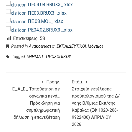
ΠΕ04.04.BRUX3_.xlsx
ΠΕ03.BRUX3_.xlsx
ΠΕ.08.MOL_.xlsx
PE04.02.BRUX3_.xlsx
Επισκέψεις:
58
Posted in
Ανακοινώσεις
,
ΕΚΠΑΙΔΕΥΤΙΚΟΙ
,
Μόνιμοι
Tagged
ΤΜΗΜΑ Γ΄ ΠΡΟΣΩΠΙΚΟΥ
Προηγ.
Επόμ.
Ε_Α_Ε_ Τοποθέτηση σε
Στοιχεία εκτέλεσης
οργανικά κενά_
προϋπολογισμού της Δ/
Πρόσκληση για
νσης Β/θμιας Εκπ/σης
συμπληρωματική
Καβάλας (ΕΦ 1020-206-
δήλωση ή επανεξέταση
9922400) ΑΠΡΙΛΙΟΥ
2026