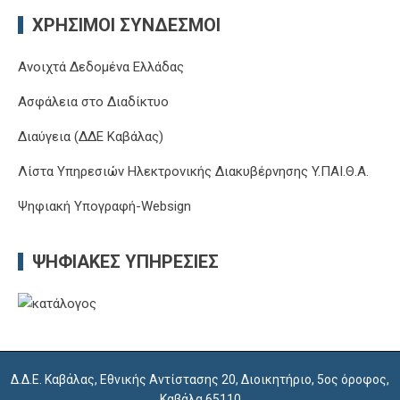
ΧΡΉΣΙΜΟΙ ΣΎΝΔΕΣΜΟΙ
Ανοιχτά Δεδομένα Ελλάδας
Ασφάλεια στο Διαδίκτυο
Διαύγεια (ΔΔΕ Καβάλας)
Λίστα Υπηρεσιών Ηλεκτρονικής Διακυβέρνησης Y.ΠΑΙ.Θ.Α.
Ψηφιακή Υπογραφή-Websign
ΨΗΦΙΑΚΈΣ ΥΠΗΡΕΣΊΕΣ
Δ.Δ.Ε. Καβάλας, Εθνικής Αντίστασης 20, Διοικητήριο, 5ος όροφος,
Καβάλα 65110