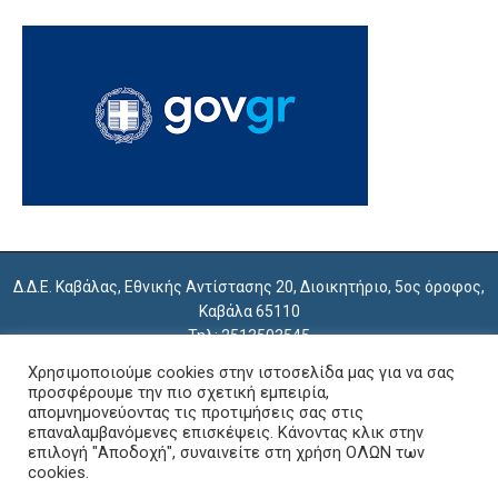
Δ.Δ.Ε. Καβάλας, Εθνικής Αντίστασης 20, Διοικητήριο, 5ος όροφος,
Καβάλα 65110
Τηλ: 2513503545
e-mail: mail@dide.kav.sch.gr
Χρησιμοποιούμε cookies στην ιστοσελίδα μας για να σας
εμπιστευτική αλληλογραφία: empdkav@sch.gr
προσφέρουμε την πιο σχετική εμπειρία,
απομνημονεύοντας τις προτιμήσεις σας στις
επαναλαμβανόμενες επισκέψεις. Κάνοντας κλικ στην
Copyright 2018 Διεύθυνση Δευτεροβάθμιας Εκπαίδευσης Καβάλας
επιλογή "Αποδοχή", συναινείτε στη χρήση ΟΛΩΝ των
Κατασκευή: Θανάσης Κομβόκης
cookies.
Επιμέλεια: Τμήμα Πληροφορικής