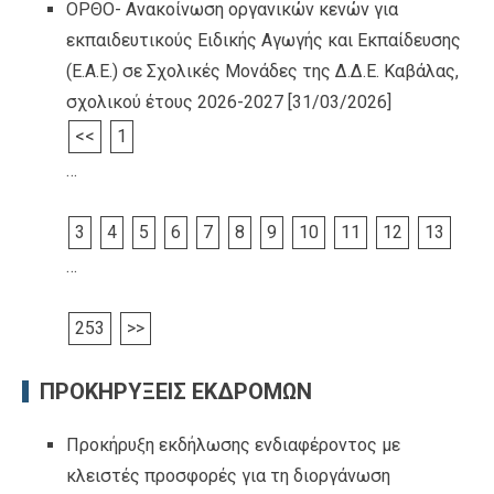
ΟΡΘΟ- Ανακοίνωση οργανικών κενών για
εκπαιδευτικούς Ειδικής Αγωγής και Εκπαίδευσης
(Ε.Α.Ε.) σε Σχολικές Μονάδες της Δ.Δ.Ε. Καβάλας,
σχολικού έτους 2026-2027
[31/03/2026]
<<
1
…
3
4
5
6
7
8
9
10
11
12
13
…
253
>>
ΠΡΟΚΗΡΥΞΕΙΣ ΕΚΔΡΟΜΩΝ
Προκήρυξη εκδήλωσης ενδιαφέροντος με
κλειστές προσφορές για τη διοργάνωση