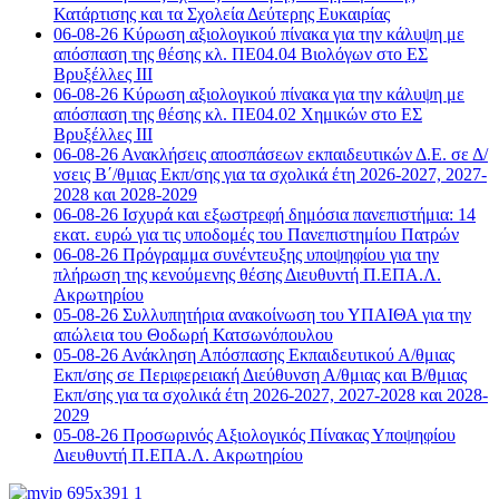
Κατάρτισης και τα Σχολεία Δεύτερης Ευκαιρίας
06-08-26 Κύρωση αξιολογικού πίνακα για την κάλυψη με
απόσπαση της θέσης κλ. ΠΕ04.04 Βιολόγων στο ΕΣ
Βρυξέλλες ΙΙΙ
06-08-26 Κύρωση αξιολογικού πίνακα για την κάλυψη με
απόσπαση της θέσης κλ. ΠΕ04.02 Χημικών στο ΕΣ
Βρυξέλλες ΙΙΙ
06-08-26 Ανακλήσεις αποσπάσεων εκπαιδευτικών Δ.Ε. σε Δ/
νσεις Β΄/θμιας Εκπ/σης για τα σχολικά έτη 2026-2027, 2027-
2028 και 2028-2029
06-08-26 Ισχυρά και εξωστρεφή δημόσια πανεπιστήμια: 14
εκατ. ευρώ για τις υποδομές του Πανεπιστημίου Πατρών
06-08-26 Πρόγραμμα συνέντευξης υποψηφίου για την
πλήρωση της κενούμενης θέσης Διευθυντή Π.ΕΠΑ.Λ.
Ακρωτηρίου
05-08-26 Συλλυπητήρια ανακοίνωση του ΥΠΑΙΘΑ για την
απώλεια του Θοδωρή Κατσωνόπουλου
05-08-26 Ανάκληση Απόσπασης Εκπαιδευτικού Α/θμιας
Εκπ/σης σε Περιφερειακή Διεύθυνση Α/θμιας και Β/θμιας
Εκπ/σης για τα σχολικά έτη 2026-2027, 2027-2028 και 2028-
2029
05-08-26 Προσωρινός Αξιολογικός Πίνακας Υποψηφίου
Διευθυντή Π.ΕΠΑ.Λ. Ακρωτηρίου