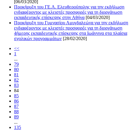
[06/03/2020]
Προκήρυξη του ΓΕ.Λ. Ελευθερούπολης για την εκδήλωση
ενδιαφέροντος με κλειστές προσφορές για τη διοργάνωση
εκπαιδευτικής επίσκεψης στην Αθήνα
[04/03/2020]
Προκήρυξη του Γυμνασίου Αμυγδαλεώνα για την εκδήλωση
ενδιαφέροντος με κλειστές προσφορές για τη διοργάνωση
4ήμερης εκπαιδευτικής επίσκεψης στα Ιωάννινα στα πλαίσια
σχολικών προγραμμάτων
[28/02/2020]
<<
1
...
79
80
81
82
83
84
85
86
87
88
89
...
135