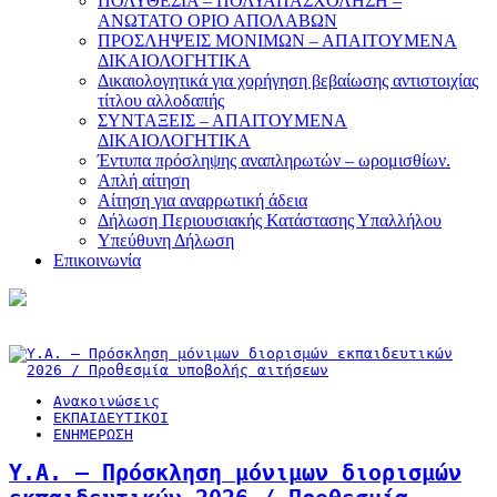
ΠΟΛΥΘΕΣΙΑ – ΠΟΛΥΑΠΑΣΧΟΛΗΣΗ –
ΑΝΩΤΑΤΟ ΟΡΙΟ ΑΠΟΛΑΒΩΝ
ΠΡΟΣΛΗΨΕΙΣ ΜΟΝΙΜΩΝ – ΑΠΑΙΤΟΥΜΕΝΑ
ΔΙΚΑΙΟΛΟΓΗΤΙΚΑ
Δικαιολογητικά για χορήγηση βεβαίωσης αντιστοιχίας
τίτλου αλλοδαπής
ΣΥΝΤΑΞΕΙΣ – ΑΠΑΙΤΟΥΜΕΝΑ
ΔΙΚΑΙΟΛΟΓΗΤΙΚΑ
Έντυπα πρόσληψης αναπληρωτών – ωρομισθίων.
Απλή αίτηση
Αίτηση για αναρρωτική άδεια
Δήλωση Περιουσιακής Κατάστασης Υπαλλήλου
Υπεύθυνη Δήλωση
Επικοινωνία
Ανακοινώσεις
ΕΚΠΑΙΔΕΥΤΙΚΟΙ
ΕΝΗΜΕΡΩΣΗ
Υ.Α. – Πρόσκληση μόνιμων διορισμών