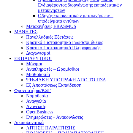
Ενδιαφέροντος διοργάνωσης εκπαιδευτικών
μετακινήσεων
Οδηγός εκπαιδευτικών μετακινήσεων –
υποδείγματα εντύπων
Μετακινήσεις ERASMUS
ΜΑΘΗΤΕΣ
Πανελλαδικές Εξετάσεις
Κρατικό Πιστοποιητικό Γλωσσομάθειας
Κρατικό Πιστοποιητικό Πληροφορικής
Διαγωνισμοί
ΕΚΠΑΙΔΕΥΤΙΚΟΙ
Μόνιμοι
Αναπληρωτές – Ωρομίσθιοι
Μισθοδοσία
ΨΗΦΙΑΚΗ ΥΠΟΓΡΑΦΗ ΑΠΟ ΤΟ ΠΣΔ
Εξ Αποστάσεως Εκπαίδευση
Φροντιστήρια/KΞΓ
Νομοθεσία
Αναγγελία
Ανανέωση
OpenBusiness
Ενημερώσεις – Ανακοινώσεις
Δικαιολογητικά
ΑΙΤΗΣΗ ΠΑΡΑΙΤΗΣΗΣ