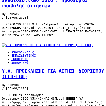
εκπαιδευτικών 2026 / Προθεσμία
υποβολής αιτήσεων
By komvos
/ [05/08/2026]
20260730_103319_Ε1_ΥΑ-Πρόσκληση-Διορισμών-2026-
9ΘΧ346ΝΚΠΔ-ΔΤΣ.pdf 20260804-104912_Ε1-Εγκύκλιος-
Διορισμών-2026-9ΕΓΨ46ΝΚΠΔ-ΧΨΤ.pdf ΥΠΟΥΡΓΕΙΟ ΠΑΙΔΕΙΑΣ,
ΘΡΗΣΚΕΥΜΑΤΩΝ ΚΑΙ ΑΘΛΗΤΙΣΜΟΥ
Ανακοινώσεις
ΕΚΠΑΙΔΕΥΤΙΚΟΙ
ΕΝΗΜΕΡΩΣΗ
Σημαντικά
Υ.Α. ΠΡΟΣΚΛΗΣΗΣ ΓΙΑ ΑΙΤΗΣΗ ΔΙΟΡΙΣΜΟΥ
(ΕΕΠ-ΕΒΠ)
By komvos
/ [05/08/2026]
ΕΕΠΕΒΠ_ΥΑ-πρόσκλησης-
διορισμών-2026_Ψ58446ΝΚΠΔ-03Π.pdf ΕΕΠΕΒΠ_ΥΑ-
πρόσκλησης-διορισμών-2026_ΦΕΚ-39.pdf ΕΕΠΕΒΠ_Εγκύκλιος-
προθεσμίας-αιτήσεων_9ΝΗΑ46ΝΚΠΔ-ΨΒ4.pdf Αυτοτελές Τμήμα