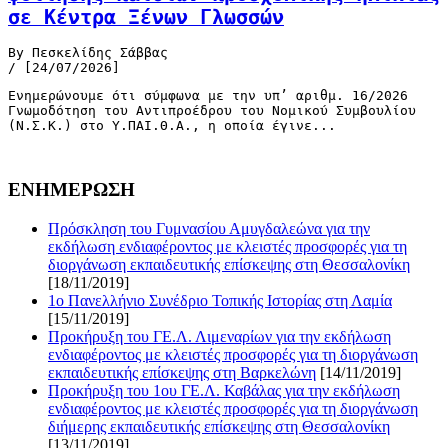
σε Κέντρα Ξένων Γλωσσών
By Πεσκελίδης Σάββας
/ [24/07/2026]
Ενημερώνουμε ότι σύμφωνα με την υπ’ αριθμ. 16/2026
Γνωμοδότηση του Αντιπροέδρου του Νομικού Συμβουλίου
(Ν.Σ.Κ.) στο Υ.ΠΑΙ.Θ.Α., η οποία έγινε...
ΕΝΗΜΕΡΩΣΗ
Πρόσκληση του Γυμνασίου Αμυγδαλεώνα για την
εκδήλωση ενδιαφέροντος με κλειστές προσφορές για τη
διοργάνωση εκπαιδευτικής επίσκεψης στη Θεσσαλονίκη
[18/11/2019]
1ο Πανελλήνιο Συνέδριο Τοπικής Ιστορίας στη Λαμία
[15/11/2019]
Προκήρυξη του ΓΕ.Λ. Λιμεναρίων για την εκδήλωση
ενδιαφέροντος με κλειστές προσφορές για τη διοργάνωση
εκπαιδευτικής επίσκεψης στη Βαρκελώνη
[14/11/2019]
Προκήρυξη του 1ου ΓΕ.Λ. Καβάλας για την εκδήλωση
ενδιαφέροντος με κλειστές προσφορές για τη διοργάνωση
διήμερης εκπαιδευτικής επίσκεψης στη Θεσσαλονίκη
[13/11/2019]