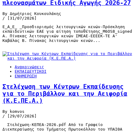
πλεονασμάτων Ειδικής Αγωγής 2026-27
By Δημήτριος Κουκουλάκης
/ [31/07/2026]
Ε_Α_Ε_ _Προσδιορισμός λειτουργικών κενών-Πρόσκληση
εκπαιδευτικών ΕΑΕ για αίτηση τοποθέτησης_M6OS8_signed
Α. Πίνακας λειτουργικών κενών ΣΜΕΑΕ-ΕΕΕΕΚ-ΤΕ Α'
Καβάλας Β. Πίνακας λειτουργικών κενών...
Ανακοινώσεις
ΕΚΠΑΙΔΕΥΤΙΚΟΙ
ΕΝΗΜΕΡΩΣΗ
Στελέχωση των Κέντρων Εκπαίδευσης
για το Περιβάλλον και την Αειφορία
(Κ.Ε.ΠΕ.Α.)
By komvos
/ [29/07/2026]
Στελέχωση-ΚΕΠΕΑ-2026.pdf Από το Γραφείο
Διεκπεραίωσης του Τμήματος Πρωτοκόλλου του ΥΠΑΙΘΑ