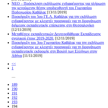
ΝΕΟ – Πρόσκληση εκδήλωσης ενδιαφέροντος για πλήρωση
της κενούμενης θέσης υποδιευθυντή του Γυμνασίου
Ποδοχωρίου Καβάλας
[13/11/2019]
Προκήρυξη του 5ου ΓΕ.Λ. Καβάλας για την εκδήλωση
ενδιαφέροντος με κλειστές προσφορές για τη διοργάνωση
διήμερης εκπαιδευτικής επίσκεψης στη Θεσσαλονίκη
[12/11/2019]
Μεταθέσεις εκπαιδευτικών Δευτεροβάθμιας Εκπαίδευσης
σχολικού έτους 2019-2020.
[12/11/2019]
Προκήρυξη του 3ου Γυμνασίου Καβάλας για την εκδήλωση
ενδιαφέροντος με κλειστές προσφορές για τη διοργάνωση
εκπαιδευτικής εκδρομής στη Βουλή των Ελλήνων στην
Αθήνα
[11/11/2019]
<<
1
…
189
190
191
192
193
194