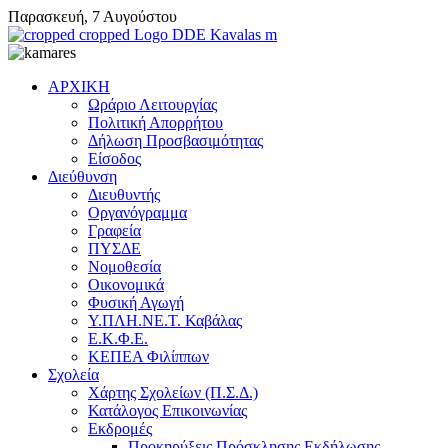
Παρασκευή, 7 Αυγούστου
ΑΡΧΙΚΗ
Ωράριο Λειτουργίας
Πολιτική Απορρήτου
Δήλωση Προσβασιμότητας
Είσοδος
Διεύθυνση
Διευθυντής
Οργανόγραμμα
Γραφεία
ΠΥΣΔΕ
Νομοθεσία
Oικονομικά
Φυσική Αγωγή
Y.ΠΛΗ.ΝΕ.Τ. Καβάλας
E.K.Φ.Ε.
ΚΕΠΕΑ Φιλίππων
Σχολεία
Χάρτης Σχολείων (Π.Σ.Δ.)
Κατάλογος Επικοινωνίας
Εκδρομές
Προκηρύξεις Πρόσκλησης Εκδήλωσης