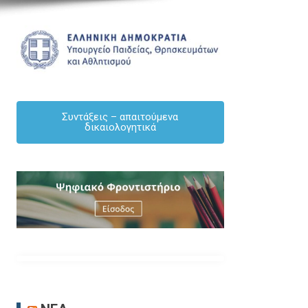
ΑΝΑΚΟΙΝΏΣΕΙΣ
ΕΚΠΑΙΔΕΥΤΙΚΟΙ
ΕΝΗΜΕΡΩΣΗ
ΜΌΝΙΜΟΙ
Συντάξεις – απαιτούμενα
δικαιολογητικά
ΠΡΟΣΟΧΗ – ΑΝΑΚΟΙΝΟΠΟΙΗΣΗ – Πίνακες 
πλεονασμάτων Γενικής Παιδείας 2026-27
By Δημήτριος Κουκουλάκης
/ [04/08/2026]