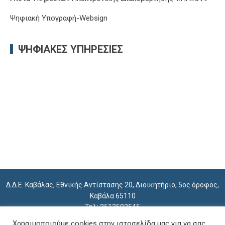
Ψηφιακή Υπογραφή-Websign
ΨΗΦΙΑΚΈΣ ΥΠΗΡΕΣΊΕΣ
Δ.Δ.Ε. Καβάλας, Εθνικής Αντίστασης 20, Διοικητήριο, 5ος όροφος,
Καβάλα 65110
Τηλ: 2513503545
e-mail: mail@dide.kav.sch.gr
Χρησιμοποιούμε cookies στην ιστοσελίδα μας για να σας