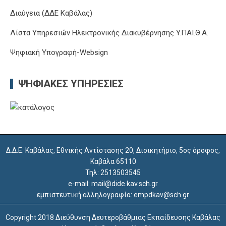
Διαύγεια (ΔΔΕ Καβάλας)
Λίστα Υπηρεσιών Ηλεκτρονικής Διακυβέρνησης Y.ΠΑΙ.Θ.Α.
Ψηφιακή Υπογραφή-Websign
ΨΗΦΙΑΚΈΣ ΥΠΗΡΕΣΊΕΣ
Δ.Δ.Ε. Καβάλας, Εθνικής Αντίστασης 20, Διοικητήριο, 5ος όροφος,
Καβάλα 65110
Τηλ: 2513503545
e-mail: mail@dide.kav.sch.gr
εμπιστευτική αλληλογραφία: empdkav@sch.gr
Copyright 2018 Διεύθυνση Δευτεροβάθμιας Εκπαίδευσης Καβάλας