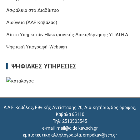
Ασφάλεια στο Διαδίκτυο
Διαύγεια (ΔΔΕ Καβάλας)
Λίστα Υπηρεσιών Ηλεκτρονικής Διακυβέρνησης Y.ΠΑΙ.Θ.Α.
Ψηφιακή Υπογραφή-Websign
ΨΗΦΙΑΚΈΣ ΥΠΗΡΕΣΊΕΣ
Δ.Δ.Ε. Καβάλας, Εθνικής Αντίστασης 20, Διοικητήριο, 5ος όροφος,
Καβάλα 65110
Τηλ: 2513503545
e-mail: mail@dide.kav.sch.gr
εμπιστευτική αλληλογραφία: empdkav@sch.gr