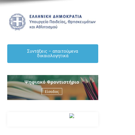
ΑΝΑΚΟΙΝΏΣΕΙΣ
ΕΚΠΑΙΔΕΥΤΙΚΟΙ
ΕΝΗΜΕΡΩΣΗ
ΜΌΝΙΜΟΙ
Συντάξεις – απαιτούμενα
δικαιολογητικά
ΠΡΟΣΟΧΗ – ΑΝΑΚΟΙΝΟΠΟΙΗΣΗ – Πίνακες 
πλεονασμάτων Γενικής Παιδείας 2026-27
By Δημήτριος Κουκουλάκης
/ [04/08/2026]