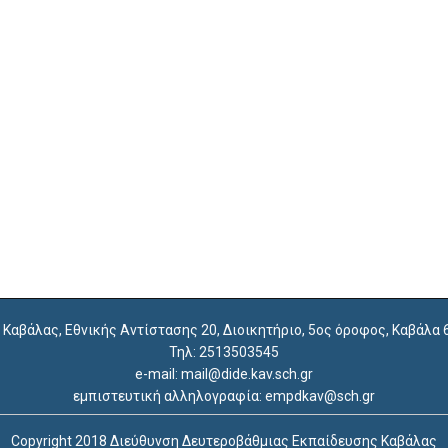
. Καβάλας, Εθνικής Αντίστασης 20, Διοικητήριο, 5ος όροφος, Καβάλα
Τηλ: 2513503545
e-mail: mail@dide.kav.sch.gr
εμπιστευτική αλληλογραφία: empdkav@sch.gr
Copyright 2018 Διεύθυνση Δευτεροβάθμιας Εκπαίδευσης Καβάλας