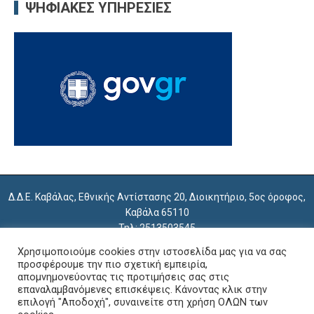
ΨΗΦΙΑΚΈΣ ΥΠΗΡΕΣΊΕΣ
Δ.Δ.Ε. Καβάλας, Εθνικής Αντίστασης 20, Διοικητήριο, 5ος όροφος,
Καβάλα 65110
Τηλ: 2513503545
e-mail: mail@dide.kav.sch.gr
Χρησιμοποιούμε cookies στην ιστοσελίδα μας για να σας
εμπιστευτική αλληλογραφία: empdkav@sch.gr
προσφέρουμε την πιο σχετική εμπειρία,
απομνημονεύοντας τις προτιμήσεις σας στις
επαναλαμβανόμενες επισκέψεις. Κάνοντας κλικ στην
Copyright 2018 Διεύθυνση Δευτεροβάθμιας Εκπαίδευσης Καβάλας
επιλογή "Αποδοχή", συναινείτε στη χρήση ΟΛΩΝ των
Κατασκευή: Θανάσης Κομβόκης