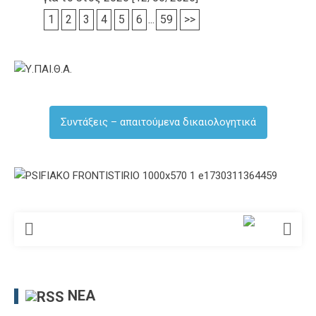
1
2
3
4
5
6
...
59
>>
Συντάξεις – απαιτούμενα δικαιολογητικά
ΝΈΑ