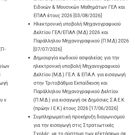
Ειδικών & Μουσικών Μαθημάτων ΓΕΛ και
ΕΠΑΛ έτους 2026
[03/08/2026]
Ηλεκτρονική υποβολή Μηχανογραφικού
Δελτίου ΓΕΛ/ΕΠΑΛ (Μ.Δ) 2026 και
Παράλληλου Μηχανογραφικού (Π.Μ.Δ) 2026
ΕΠ-
[07/07/2026]
Δημιουργία κωδικού ασφαλείας για την
φίων
ηλεκτρονική υποβολή Μηχανογραφικού
ε
Δελτίου (Μ.Δ.) ΓΕ.Λ. & ΕΠΑ.Λ. για εισαγωγή
γωγή
στην Τριτοβάθμια Εκπαίδευση και
Παράλληλου Μηχανογραφικού Δελτίου
υ ν.
(Π.Μ.Δ.) για εισαγωγή σε Δημόσιες Σ.Α.Ε.Κ.
(πρώην Ι.Ε.Κ.) έτους 2026
[17/06/2026]
Συμπληρωματική προκήρυξη διαγωνισμού
για την εισαγωγή στις Στρατιωτικές
Σχολές, με το σύστημα των εξετάσεων σε