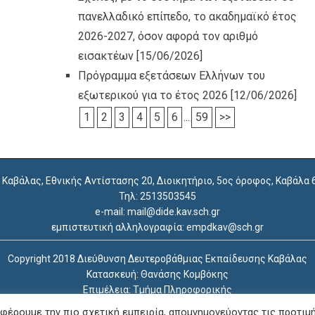
πανελλαδικό επίπεδο, το ακαδημαϊκό έτος
2026-2027, όσον αφορά τον αριθμό
εισακτέων
[15/06/2026]
Πρόγραμμα εξετάσεων Ελλήνων του
εξωτερικού για το έτος 2026
[12/06/2026]
1
2
3
4
5
6
...
59
>>
. Καβάλας, Εθνικής Αντίστασης 20, Διοικητήριο, 5ος όροφος, Καβάλα
Τηλ: 2513503545
e-mail: mail@dide.kav.sch.gr
εμπιστευτική αλληλογραφία: empdkav@sch.gr
Copyright 2018 Διεύθυνση Δευτεροβάθμιας Εκπαίδευσης Καβάλας
Κατασκευή: Θανάσης Κομβόκης
Επιμέλεια: Τμήμα Πληροφορικής
Δήλωση Προσβασιμότητας
φέρουμε την πιο σχετική εμπειρία, απομνημονεύοντας τις προτιμ