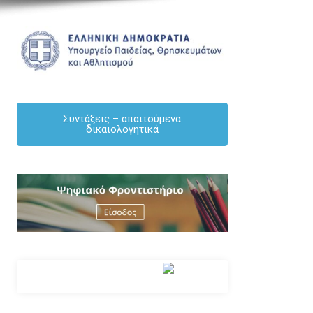
ΑΝΑΚΟΙΝΏΣΕΙΣ
ΕΚΠΑΙΔΕΥΤΙΚΟΙ
ΕΝΗΜΕΡΩΣΗ
ΜΌΝΙΜΟΙ
Συντάξεις – απαιτούμενα
δικαιολογητικά
ΠΡΟΣΟΧΗ – ΑΝΑΚΟΙΝΟΠΟΙΗΣΗ – Πίνακες 
πλεονασμάτων Γενικής Παιδείας 2026-27
By Δημήτριος Κουκουλάκης
/ [04/08/2026]