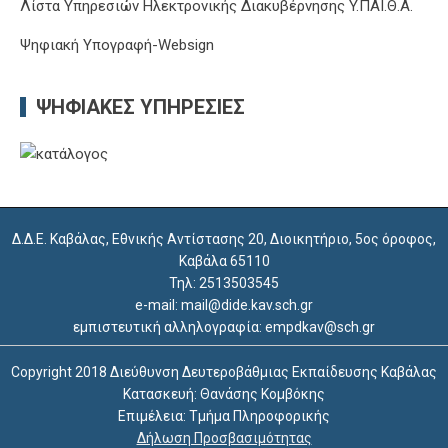
Λίστα Υπηρεσιών Ηλεκτρονικής Διακυβέρνησης Y.ΠΑΙ.Θ.Α.
Ψηφιακή Υπογραφή-Websign
ΨΗΦΙΑΚΈΣ ΥΠΗΡΕΣΊΕΣ
Δ.Δ.Ε. Καβάλας, Εθνικής Αντίστασης 20, Διοικητήριο, 5ος όροφος,
Καβάλα 65110
Τηλ: 2513503545
e-mail: mail@dide.kav.sch.gr
εμπιστευτική αλληλογραφία: empdkav@sch.gr
Copyright 2018 Διεύθυνση Δευτεροβάθμιας Εκπαίδευσης Καβάλας
Κατασκευή: Θανάσης Κομβόκης
Επιμέλεια: Τμήμα Πληροφορικής
Δήλωση Προσβασιμότητας