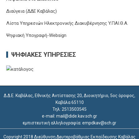
Διαύγεια (ΔΔΕ Καβάλας)
Λίστα Υπηρεσιών Ηλεκτρονικής Διακυβέρνησης Y.ΠΑΙ.Θ.Α.
Ψηφιακή Υπογραφή-Websign
ΨΗΦΙΑΚΈΣ ΥΠΗΡΕΣΊΕΣ
Δ.Δ.Ε. Καβάλας, Εθνικής Αντίστασης 20, Διοικητήριο, 5ος όροφος,
Καβάλα 65110
Τηλ: 2513503545
e-mail: mail@dide.kav.sch.gr
εμπιστευτική αλληλογραφία: empdkav@sch.gr
Copyright 2018 Διεύθυνση Δευτεροβάθμιας Εκπαίδευσης Καβάλας