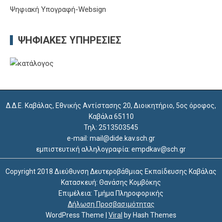
Ψηφιακή Υπογραφή-Websign
ΨΗΦΙΑΚΈΣ ΥΠΗΡΕΣΊΕΣ
Δ.Δ.Ε. Καβάλας, Εθνικής Αντίστασης 20, Διοικητήριο, 5ος όροφος,
Καβάλα 65110
Τηλ: 2513503545
e-mail: mail@dide.kav.sch.gr
εμπιστευτική αλληλογραφία: empdkav@sch.gr
Copyright 2018 Διεύθυνση Δευτεροβάθμιας Εκπαίδευσης Καβάλας
Κατασκευή: Θανάσης Κομβόκης
Επιμέλεια: Τμήμα Πληροφορικής
Δήλωση Προσβασιμότητας
WordPress Theme
|
Viral
by Hash Themes