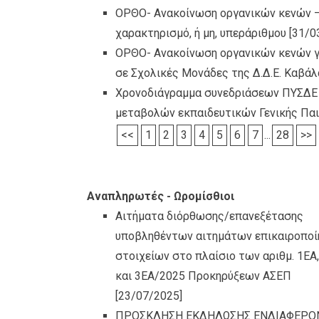
ΟΡΘΟ- Ανακοίνωση οργανικών κενών – 
χαρακτηρισμό, ή μη, υπεράριθμου
[31/0
ΟΡΘΟ- Ανακοίνωση οργανικών κενών για
σε Σχολικές Μονάδες της Δ.Δ.Ε. Καβάλ
Χρονοδιάγραμμα συνεδριάσεων ΠΥΣΔΕ 
μεταβολών εκπαιδευτικών Γενικής Παι
<<
1
2
3
4
5
6
7
...
28
>>
Αναπληρωτές - Ωρομίσθιοι
Αιτήματα διόρθωσης/επανεξέτασης
υποβληθέντων αιτημάτων επικαιροποί
στοιχείων στο πλαίσιο των αριθμ. 1ΕΑ
και 3ΕΑ/2025 Προκηρύξεων ΑΣΕΠ
[23/07/2025]
ΠΡΟΣΚΛΗΣΗ ΕΚΔΗΛΩΣΗΣ ΕΝΔΙΑΦΕΡΟ