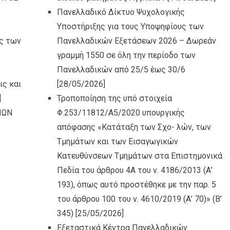
Πανελλαδικό Δίκτυο Ψυχολογικής
Υποστήριξης για τους Υποψηφίους των
ς των
Πανελλαδικών Εξετάσεων 2026 – Δωρεάν
γραμμή 1550 σε όλη την περίοδο των
Πανελλαδικών από 25/5 έως 30/6
ς και
[28/05/2026]
]
Τροποποίηση της υπό στοιχεία
ΙΩΝ
Φ.253/11812/Α5/2020 υπουργικής
απόφασης «Κατάταξη των Σχο- λών, των
Τμημάτων και των Εισαγωγικών
Κατευθύνσεων Τμημάτων στα Επιστημονικά
Πεδία του άρθρου 4Α του ν. 4186/2013 (Α’
193), όπως αυτό προστέθηκε με την παρ. 5
του άρθρου 100 του ν. 4610/2019 (Α’ 70)» (Β’
345)
[25/05/2026]
Εξεταστικά Κέντρα Πανελλαδικών