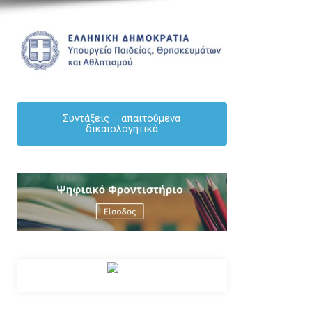
ΑΝΑΚΟΙΝΏΣΕΙΣ
ΕΚΠΑΙΔΕΥΤΙΚΟΙ
ΕΝΗΜΕΡΩΣΗ
ΜΌΝΙΜΟΙ
Συντάξεις – απαιτούμενα
δικαιολογητικά
ΠΡΟΣΟΧΗ – ΑΝΑΚΟΙΝΟΠΟΙΗΣΗ – Πίνακες 
πλεονασμάτων Γενικής Παιδείας 2026-27
By Δημήτριος Κουκουλάκης
/ [04/08/2026]