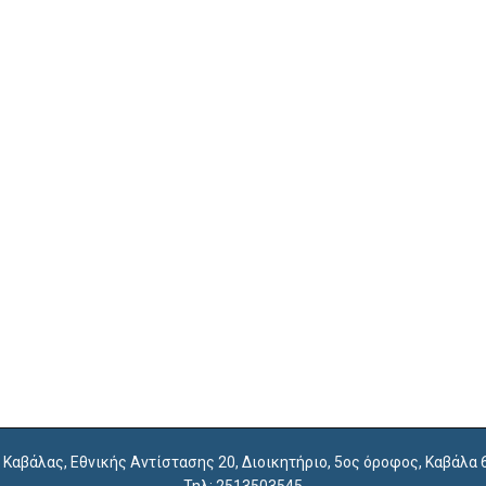
. Καβάλας, Εθνικής Αντίστασης 20, Διοικητήριο, 5ος όροφος, Καβάλα
Τηλ: 2513503545