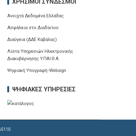
ΧΡΉΣΙΜΟΙ ΣΎΝΔΕΣΜΟΙ
Ανοιχτά Δεδομένα Ελλάδας
Ασφάλεια στο Διαδίκτυο
Διαύγεια (ΔΔΕ Καβάλας)
Λίστα Υπηρεσιών Ηλεκτρονικής
Διακυβέρνησης Y.ΠΑΙ.Θ.Α.
Ψηφιακή Υπογραφή-Websign
ΨΗΦΙΑΚΈΣ ΥΠΗΡΕΣΊΕΣ
 65110