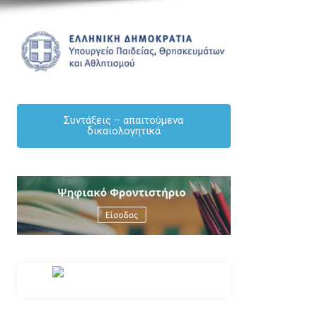
ΑΝΑΚΟΙΝΏΣΕΙΣ
ΕΚΠΑΙΔΕΥΤΙΚΟΙ
ΕΝΗΜΕΡΩΣΗ
ΜΌΝΙΜΟΙ
Συντάξεις – απαιτούμενα
δικαιολογητικά
ΠΡΟΣΟΧΗ – ΑΝΑΚΟΙΝΟΠΟΙΗΣΗ – Πίνακες 
πλεονασμάτων Γενικής Παιδείας 2026-27
By Δημήτριος Κουκουλάκης
/ [04/08/2026]