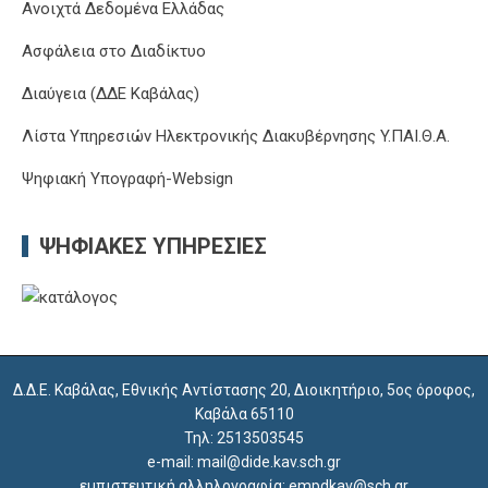
Ανοιχτά Δεδομένα Ελλάδας
Ασφάλεια στο Διαδίκτυο
Διαύγεια (ΔΔΕ Καβάλας)
Λίστα Υπηρεσιών Ηλεκτρονικής Διακυβέρνησης Y.ΠΑΙ.Θ.Α.
Ψηφιακή Υπογραφή-Websign
ΨΗΦΙΑΚΈΣ ΥΠΗΡΕΣΊΕΣ
Δ.Δ.Ε. Καβάλας, Εθνικής Αντίστασης 20, Διοικητήριο, 5ος όροφος,
Καβάλα 65110
Τηλ: 2513503545
e-mail: mail@dide.kav.sch.gr
εμπιστευτική αλληλογραφία: empdkav@sch.gr