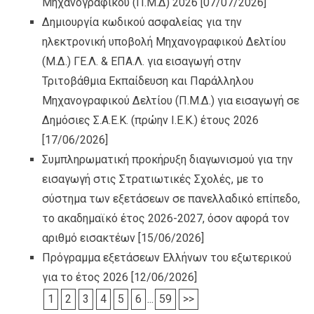
Μηχανογραφικού (Π.Μ.Δ) 2026
[07/07/2026]
Δημιουργία κωδικού ασφαλείας για την
ηλεκτρονική υποβολή Μηχανογραφικού Δελτίου
(Μ.Δ.) ΓΕ.Λ. & ΕΠΑ.Λ. για εισαγωγή στην
Τριτοβάθμια Εκπαίδευση και Παράλληλου
Μηχανογραφικού Δελτίου (Π.Μ.Δ.) για εισαγωγή σε
Δημόσιες Σ.Α.Ε.Κ. (πρώην Ι.Ε.Κ.) έτους 2026
[17/06/2026]
Συμπληρωματική προκήρυξη διαγωνισμού για την
εισαγωγή στις Στρατιωτικές Σχολές, με το
σύστημα των εξετάσεων σε πανελλαδικό επίπεδο,
το ακαδημαϊκό έτος 2026-2027, όσον αφορά τον
αριθμό εισακτέων
[15/06/2026]
Πρόγραμμα εξετάσεων Ελλήνων του εξωτερικού
για το έτος 2026
[12/06/2026]
1
2
3
4
5
6
...
59
>>