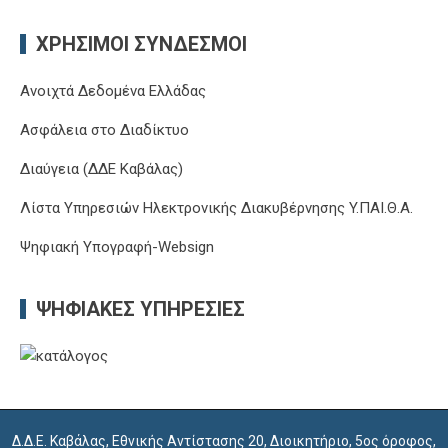
ΧΡΉΣΙΜΟΙ ΣΎΝΔΕΣΜΟΙ
Ανοιχτά Δεδομένα Ελλάδας
Ασφάλεια στο Διαδίκτυο
Διαύγεια (ΔΔΕ Καβάλας)
Λίστα Υπηρεσιών Ηλεκτρονικής Διακυβέρνησης Y.ΠΑΙ.Θ.Α.
Ψηφιακή Υπογραφή-Websign
ΨΗΦΙΑΚΈΣ ΥΠΗΡΕΣΊΕΣ
Δ.Δ.Ε. Καβάλας, Εθνικής Αντίστασης 20, Διοικητήριο, 5ος όροφος,