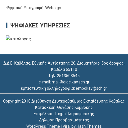
Ψηφιακή Υπογραφή-Websign
ΨΗΦΙΑΚΈΣ ΥΠΗΡΕΣΊΕΣ
Δ.Δ.Ε. Καβάλας, Εθνικής Αντίστασης 20, Διοικητήριο, 5ος όροφος,
Καβάλα 65110
Τηλ: 2513503545
e-mail: mail@dide.kav.sch.gr
εμπιστευτική αλληλογραφία: empdkav@sch.gr
Copyright 2018 Διεύθυνση Δευτεροβάθμιας Εκπαίδευσης Καβάλας
Κατασκευή: Θανάσης Κομβόκης
Επιμέλεια: Τμήμα Πληροφορικής
Δήλωση Προσβασιμότητας
WordPress Theme
|
Viral
by Hash Themes