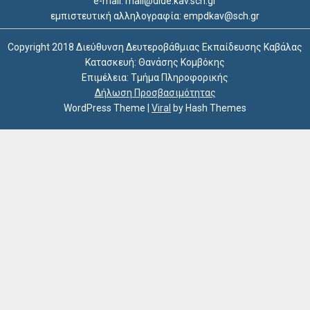
e-mail: mail@dide.kav.sch.gr
εμπιστευτική αλληλογραφία: empdkav@sch.gr
Copyright 2018 Διεύθυνση Δευτεροβάθμιας Εκπαίδευσης Καβάλας
Κατασκευή: Θανάσης Κομβόκης
Επιμέλεια: Τμήμα Πληροφορικής
Δήλωση Προσβασιμότητας
WordPress Theme
|
Viral
by Hash Themes