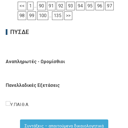
<<
1
...
90
91
92
93
94
95
96
97
98
99
100
...
135
>>
ΠΥΣΔΕ
Αναπληρωτές - Ωρομίσθιοι
Πανελλαδικές Εξετάσεις
Συντάξεις – απαιτούμενα δικαιολογητικά