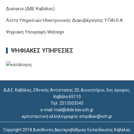
Διαύγεια (ΔΔΕ Καβάλας)
Λίστα Υπηρεσιών Ηλεκτρονικής Διακυβέρνησης Y.ΠΑΙ.Θ.Α.
Ψηφιακή Υπογραφή-Websign
ΨΗΦΙΑΚΈΣ ΥΠΗΡΕΣΊΕΣ
Δ.Δ.Ε. Καβάλας, Εθνικής Αντίστασης 20, Διοικητήριο, 5ος όροφος,
Καβάλα 65110
Τηλ: 2513503545
e-mail: mail@dide.kav.sch.gr
εμπιστευτική αλληλογραφία: empdkav@sch.gr
Copyright 2018 Διεύθυνση Δευτεροβάθμιας Εκπαίδευσης Καβάλας